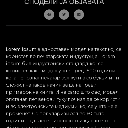
СПОДЕЛИ ЈА ОБЈАВАТА
Lorem Ipsum
е едноставен модел на текст кој се
користел во печатарската индустрија. Lorem
ipsum бил индустриски стандард кој се
користел како модел уште пред 1500 години,
кога непознат печатар зел кутија со букви и ги
сложил на таков начин за да направи
примерок на книга. И не само што овој модел
опстанал пет векови туку почнал да се користи
и во електронските медиуми, кој се уште не е
променет. Се популаризирал во 60-тите
години на дваесеттиот век со издавањето на
збирка од страни во кои се наоѓале Lorem