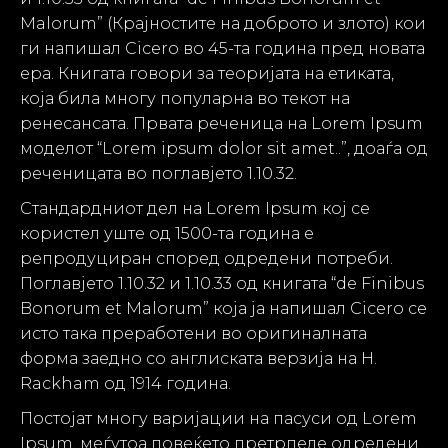
Malorum” (Крајностите на доброто и злото) кои
ги напишал Cicerо во 45-та година пред новата
ера. Книгата говори за теоријата на етиката,
која била многу популарна во текот на
ренесансата. Првата реченица на Lorem Ipsum
моделот “Lorem ipsum dolor sit amet..”, доаѓа од
реченицата во поглавјето 1.10.32.
Стандардниот дел на Lorem Ipsum кој се
користел уште од 1500-та година е
репродуциран според одредени потреби.
Поглавјето 1.10.32 и 1.10.33 од книгата “de Finibus
Bonorum et Malorum” која ја напишал Cicerо се
исто така преработени во оригиналната
форма заедно со англиската верзија на H.
Rackham од 1914 година.
Постојат многу варијации на пасуси од Lorem
Ipsum, меѓутоа повеќето претрпеле одредени