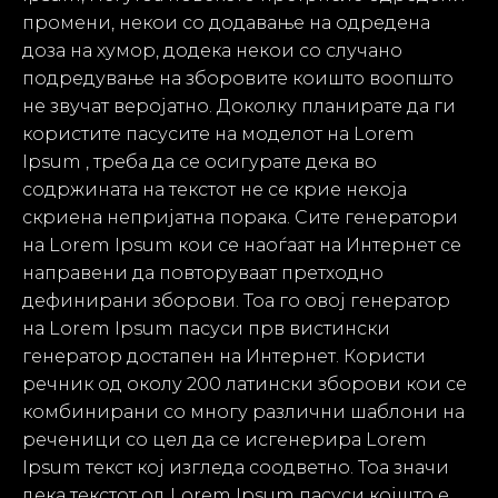
промени, некои со додавање на одредена
доза на хумор, додека некои со случано
подредување на зборовите коишто воопшто
не звучат веројатно. Доколку планирате да ги
користите пасусите на моделот на Lorem
Ipsum , треба да се осигурате дека во
содржината на текстот не се крие некоја
скриена непријатна порака. Сите генератори
на Lorem Ipsum кои се наоѓаат на Интернет се
направени да повторуваат претходно
дефинирани зборови. Тоа го овој гeнератор
на Lorem Ipsum пасуси прв вистински
генератор достапен на Интернет. Користи
речник од околу 200 латински зборови кои се
комбинирани со многу различни шаблони на
реченици со цел да се исгенерира Lorem
Ipsum текст кој изгледа соодветно. Тоа значи
дека текстот од Lorem Ipsum пасуси којшто е