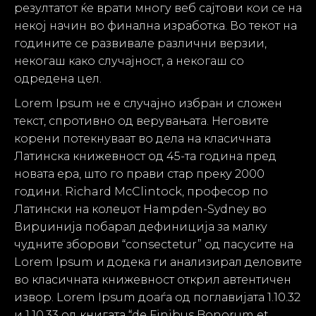
резултатот ќе врати многу веб сајтови кои се на
некој начин во финална изработка. Во текот на
годините се развивале различни верзии,
некогаш како случајност, а некогаш со
одредена цел.
Lorem Ipsum не е случајно избран и сложен
текст, спротивно од верувањата. Неговите
корени потекнуваат во дела на класичната
Латинска книжевност од 45-та година пред
новата ера, што го прави стар преку 2000
години. Richard McClintock, професор по
Латински на колеџот Hampden-Sydney во
Вирџинија побарал дефиниција за малку
чудните зборови “consectetur” од пасусите на
Lorem Ipsum и додека ги анализирал деловите
во класичната книжевност открил автентичен
извор. Lorem Ipsum доаѓа од поглавијата 1.10.32
и 1.10.33 од книгата “de Finibus Bonorum et