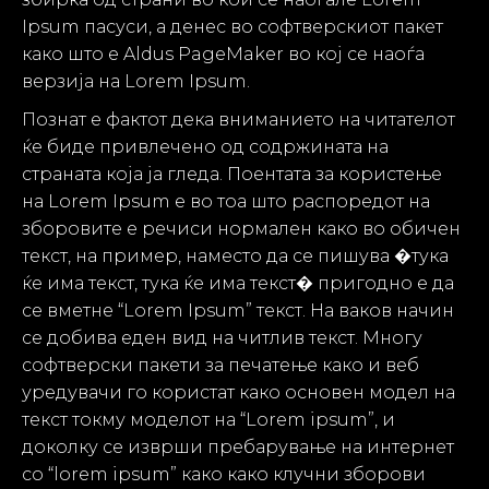
Ipsum пасуси, а денес во софтверскиот пакет
како што е Aldus PageMaker во кој се наоѓа
верзија на Lorem Ipsum.
Познат е фактот дека вниманието на читателот
ќе биде привлечено од содржината на
страната која ја гледа. Поентата за користење
на Lorem Ipsum е во тоа што распоредот на
зборовите е речиси нормален како во обичен
текст, на пример, наместо да се пишува �тука
ќе има текст, тука ќе има текст� пригодно е да
се вметне “Lorem Ipsum” текст. На ваков начин
се добива еден вид на читлив текст. Многу
софтверски пакети за печатење како и веб
уредувачи го користат како основен модел на
текст токму моделот на “Lorem ipsum”, и
доколку се изврши пребарување на интернет
со “lorem ipsum” како како клучни зборови