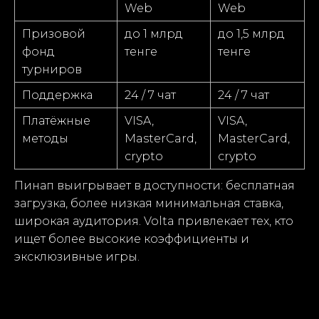
Web
Web
Призовой
до 1 млрд
до 1,5 млрд
фонд
тенге
тенге
турниров
Поддержка
24 / 7 чат
24 / 7 чат
Платёжные
VISA,
VISA,
методы
MasterCard,
MasterCard,
crypto
crypto
Пинап выигрывает в доступности: бесплатная
загрузка, более низкая минимальная ставка,
широкая аудитория. Volta привлекает тех, кто
ищет более высокие коэффициенты и
эксклюзивные игры.