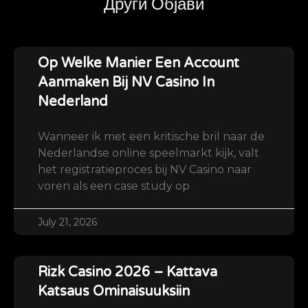
Други Објави
Op Welke Manier Een Account
Aanmaken Bij NV Casino In
Nederland
Wanneer ik met een kritische bril naar de
Nederlandse online speelmarkt kijk, valt
het registratieproces bij NV Casino naar
voren als een case study op
July 21, 2026
Rizk Casino 2026 – Kattava
Katsaus Ominaisuuksiin