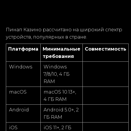
С УСТРОЙСТВАМИ
В КАЗАХСТАНЕ
Пинап Казино рассчитано на широкий спектр
устройств, популярных в стране.
Платформа
Минимальные
Совместимость
требования
Windows
Windows
7/8/10, 4 ГБ
RAM
macOS
macOS 10.13+,
4 ГБ RAM
Android
Android 5.0+, 2
ГБ RAM
iOS
iOS 11+, 2 ГБ