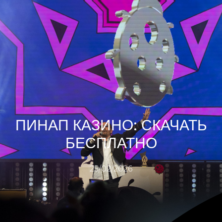
ПИНАП КАЗИНО: СКАЧАТЬ
БЕСПЛАТНО
25/02/2026