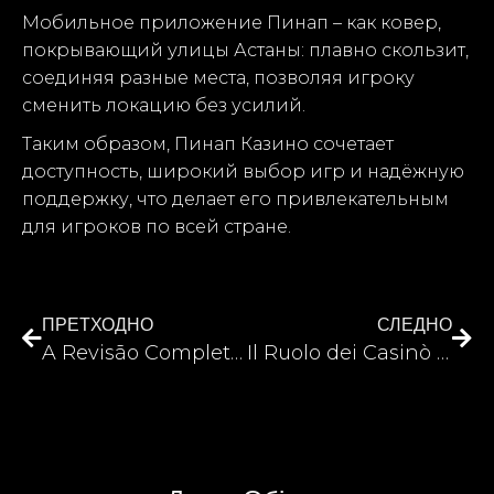
Мобильное приложение Пинап – как ковер,
покрывающий улицы Астаны: плавно скользит,
соединяя разные места, позволяя игроку
сменить локацию без усилий.
Таким образом, Пинап Казино сочетает
доступность, широкий выбор игр и надёжную
поддержку, что делает его привлекательным
для игроков по всей стране.
ПРЕТХОДНО
СЛЕДНО
A Revisão Completa da Roleta Americana
Il Ruolo dei Casinò Crypto Mobili: Una Nuova Età nel Gioco Online