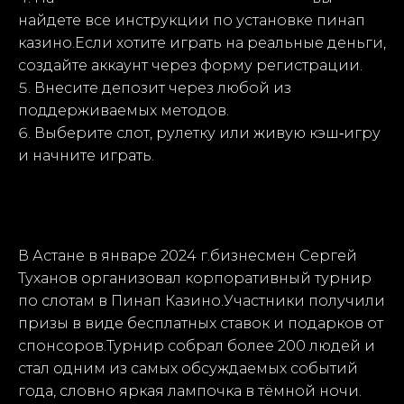
найдете все инструкции по установке пинап
казино.Если хотите играть на реальные деньги,
создайте аккаунт через форму регистрации.
Внесите депозит через любой из
поддерживаемых методов.
Выберите слот, рулетку или живую кэш‑игру
и начните играть.
ПРИМЕР ИЗ ЖИЗНИ
В Астане в январе 2024 г.бизнесмен Сергей
Туханов организовал корпоративный турнир
по слотам в Пинап Казино.Участники получили
призы в виде бесплатных ставок и подарков от
спонсоров.Турнир собрал более 200 людей и
стал одним из самых обсуждаемых событий
года, словно яркая лампочка в тёмной ночи.