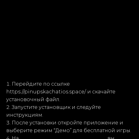
КАК ПРАВИЛЬНО
УСТАНОВИТЬ И
НАЧАТЬ ИГРАТЬ
Перейдите по ссылке
https://pinupskachatios.space/ и скачайте
установочный файл.
Запустите установщик и следуйте
инструкциям.
После установки откройте приложение и
выберите режим “Демо” для бесплатной игры.
На
пинап казино скачать бесплатно
вы