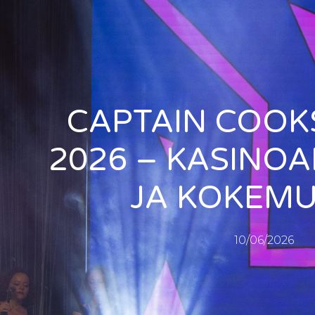
CAPTAIN COOK
2026 – KASINO
JA KOKEM
10/06/2026