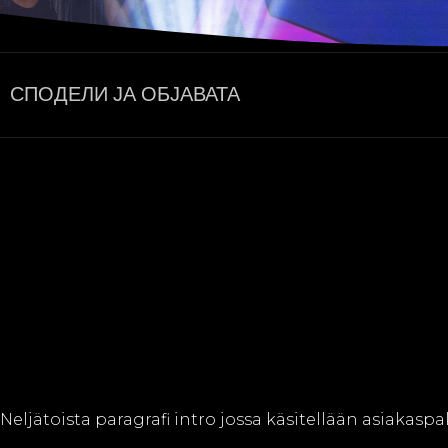
СПОДЕЛИ ЈА ОБЈАВАТА
MIKSI CAPTAIN C
CASINO KUULUU 
REWARDS -PERHE
Neljätoista paragrafi intro jossa käsitellään asiakaspa
https://captaincookscasinos.fi/