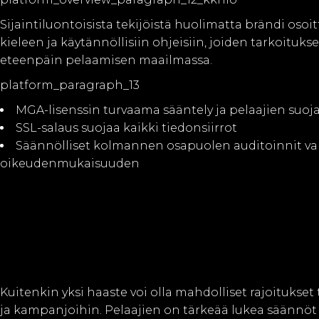
Sijaintiluontoisista tekijöistä huolimatta brändi oso
kieleen ja käytännöllisiin ohjeisiin, joiden tarkoituks
eteenpäin pelaamisen maailmassa.
platform_paragraph_13
MGA-lisenssin turvaama sääntely ja pelaajien suoj
SSL-salaus suojaa kaikki tiedonsiirrot
Säännölliset kolmannen osapuolen auditoinnit va
oikeudenmukaisuuden
KUKA HYÖTYY ENI
CAPTAIN COOKS 
Kuitenkin yksi haaste voi olla mahdolliset rajoitukset t
ja kampanjoihin. Pelaajien on tärkeää lukea säännöt 