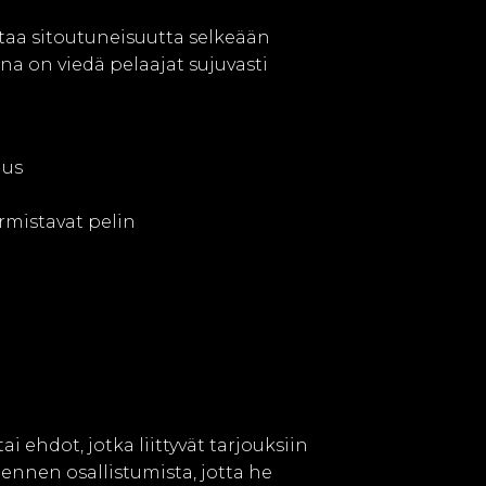
ittaa sitoutuneisuutta selkeään
ena on viedä pelaajat sujuvasti
aus
rmistavat pelin
TEN
CASINOLLA?
ai ehdot, jotka liittyvät tarjouksiin
ennen osallistumista, jotta he