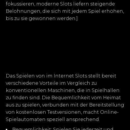
fokussieren, moderne Slots liefern steigende
Belohnungen, die sich mit jedem Spiel erhöhen,
bis zu sie gewonnen werden.]
VORTEILE VON
ONLINE-
SPIELAUTOMATEN
Das Spielen von im Internet Slots stellt bereit
verschiedene Vorteile im Vergleich zu
konventionellen Maschinen, die in Spielhallen
zu finden sind. Die Bequemlichkeit vom Heimat
aus zu spielen, verbunden mit der Bereitstellung
von kostenlosen Testversionen, macht Online-
Spielautomaten speziell ansprechend.
Bequemlichkeit: Spielen Sie jederzeit und