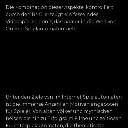
Die Kombination dieser Aspekte, kontrolliert
durch den RNG, erzeugt ein fesselndes
Videospiel Erlebnis, das Gamer in die Welt von
Online- Spielautomaten zieht.
AUSWAHL UND
THEMEN: DER
CHARME DER
ONLINE-SLOTS
Unter den Ziele von im Internet Spielautomaten
ist die immense Anzahl an Motiven angeboten
für Spieler. Von alten Völker und mythischen
Reisen bis hin zu Erfolgsfilm Filme und zeitlosen
Früchtespielautomaten, die thematische