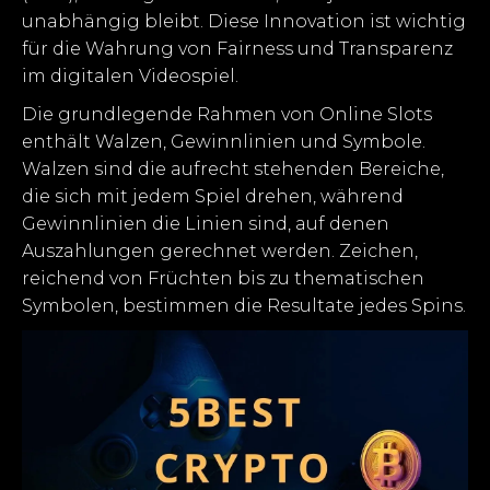
unabhängig bleibt. Diese Innovation ist wichtig
für die Wahrung von Fairness und Transparenz
im digitalen Videospiel.
Die grundlegende Rahmen von Online Slots
enthält Walzen, Gewinnlinien und Symbole.
Walzen sind die aufrecht stehenden Bereiche,
die sich mit jedem Spiel drehen, während
Gewinnlinien die Linien sind, auf denen
Auszahlungen gerechnet werden. Zeichen,
reichend von Früchten bis zu thematischen
Symbolen, bestimmen die Resultate jedes Spins.