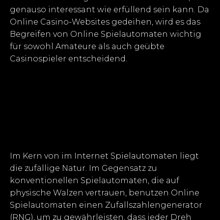
genauso interessant wie erfüllend sein kann. Da
Online Casino-Websites gedeihen, wird es das
Begreifen von Online Spielautomaten wichtig
für sowohl Amateure als auch geübte
Casinospieler entscheidend.
VERSTÄNDNIS DER
MECHANIK VON
ONLINE-SLOTS
Im Kern von im Internet Spielautomaten liegt
die zufällige Natur. Im Gegensatz zu
konventionellen Spielautomaten, die auf
physische Walzen vertrauen, benutzen Online
Spielautomaten einen Zufallszahlengenerator
(RNG), um zu gewährleisten, dass jeder Dreh