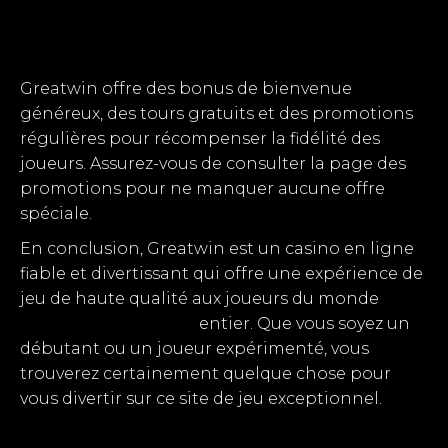
PROMOTIONS
Greatwin offre des bonus de bienvenue
généreux, des tours gratuits et des promotions
régulières pour récompenser la fidélité des
joueurs. Assurez-vous de consulter la page des
promotions pour ne manquer aucune offre
spéciale.
En conclusion, Greatwin est un casino en ligne
fiable et divertissant qui offre une expérience de
jeu de haute qualité aux joueurs du monde
Greatwin inscription
entier. Que vous soyez un
débutant ou un joueur expérimenté, vous
trouverez certainement quelque chose pour
vous divertir sur ce site de jeu exceptionnel.