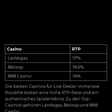
DIE BESTEN CASINOS
FÜR LIVE DEALER
IMMERSIVE
ROULETTE
Casino
RTP
LeoVegas
97%
Betway
96.5%
888 Casino
96%
Die besten Casinos für Live Dealer Immersive
Roulette bieten eine hohe RTP-Rate und ein
authentisches Spielerlebnis. Zu den Top-
Casinos gehören LeoVegas, Betway und 888
Casino.