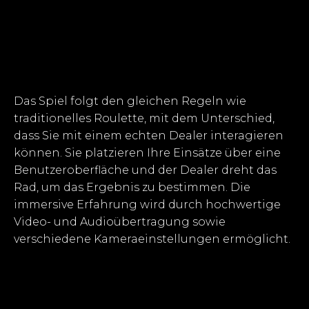
LIVE DEALER
IMMERSIVE
ROULETTE
Das Spiel folgt den gleichen Regeln wie
traditionelles Roulette, mit dem Unterschied,
dass Sie mit einem echten Dealer interagieren
können. Sie platzieren Ihre Einsätze über eine
Benutzeroberfläche und der Dealer dreht das
Rad, um das Ergebnis zu bestimmen. Die
immersive Erfahrung wird durch hochwertige
Video- und Audioübertragung sowie
verschiedene Kameraeinstellungen ermöglicht.
DIE VORTEILE VON
LIVE DEALER