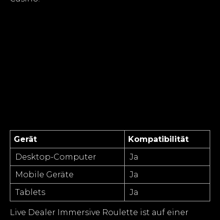
DAS SPIEL AUF
VERSCHIEDENEN
DEUTSCHES
ROULETTE CASINOS
GERÄTEN
Gerät
Kompatibilität
Desktop-Computer
Ja
Mobile Geräte
Ja
Tablets
Ja
Live Dealer Immersive Roulette ist auf einer