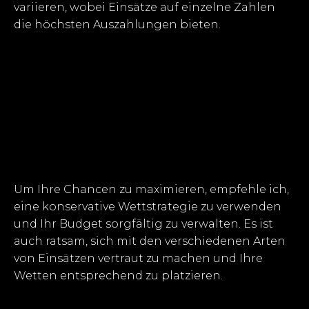
variieren, wobei Einsätze auf einzelne Zahlen
die höchsten Auszahlungen bieten.
TIPPS FÜR DAS
SPIELEN VON LIVE
DEALER IMMERSIVE
ROULETTE
Um Ihre Chancen zu maximieren, empfehle ich,
eine konservative Wettstrategie zu verwenden
und Ihr Budget sorgfältig zu verwalten. Es ist
auch ratsam, sich mit den verschiedenen Arten
von Einsätzen vertraut zu machen und Ihre
Wetten entsprechend zu platzieren.