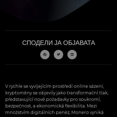
СПОДЕЛИ ЈА ОБЈАВАТА
V rychle se vyvíjejícím prostředí online sázení,
kryptoměny se objevily jako transformační tlak,
představující nové požadavky pro soukromí,
bezpečnost, a ekonomická flexibilita. Mezi
množstvím digitálních peněz, Monero vyniká