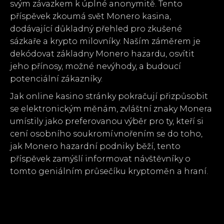
svým závazkem k úplné anonymitě. Tento
příspěvek zkoumá svět Monero kasina,
dodávající důkladný přehled pro zkušené
sázkaře
a krypto milovníky. Naším záměrem je
dekódovat základny Monero hazardu, osvítit
jeho přínosy, možné nevýhody, a budoucí
potenciální zákazníky.
Jak online kasino stránky pokračují přizpůsobit
se elektronickým měnám, zvláštní znaky Monera
umístily jako preferovanou výběr pro ty, kteří si
cení osobního soukromí.vnořením se do toho,
jak Monero hazardní podniky běží, tento
příspěvek zamýšlí informovat návštěvníky o
tomto geniálním průsečíku kryptoměn a hraní.
POCHOPENÍ
MONERA: DŮVĚRNÁ