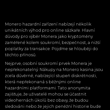
MONERO KASINA?
Monero hazardní zařízení nabízejí několik
unikátních výhod pro online sázkaře. Hlavní
důvody pro výběr Monera jako kryptoměny
zaměřené kolem soukromí, bezpečnost, a nižší
poplatky za transakce. Pojďme se hlouběji do
těchto přínosů.
Nejprve, osobní soukromí prvek Monera je
nepřekonatelný. Nákupy na Monero kasina jsou
zcela důvěrné, nabízející stupeň diskrétnosti,
která nepřekonaná s běžnými online
hazardními platformami. Tato anonymita
zajišťuje, že uživatelé mohou se účastnit
videohernách úkolů bez obavy, že budou
sledováni nebo že jejich peněžní historie bude