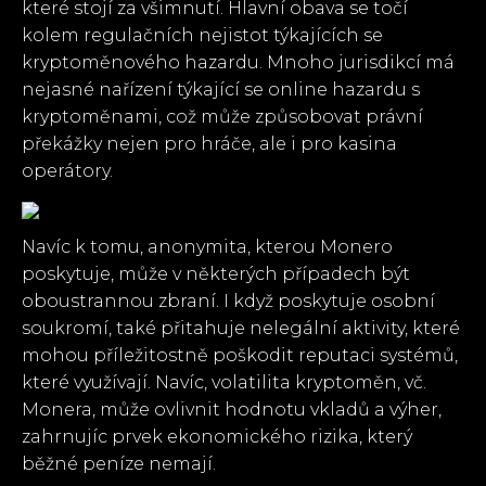
které stojí za všimnutí. Hlavní obava se točí
kolem regulačních nejistot týkajících se
kryptoměnového hazardu. Mnoho jurisdikcí má
nejasné nařízení týkající se online hazardu s
kryptoměnami, což může způsobovat právní
překážky nejen pro hráče, ale i pro kasina
operátory.
Navíc k tomu, anonymita, kterou Monero
poskytuje, může v některých případech být
oboustrannou zbraní. I když poskytuje osobní
soukromí, také přitahuje nelegální aktivity, které
mohou příležitostně poškodit reputaci systémů,
které využívají. Navíc, volatilita kryptoměn, vč.
Monera, může ovlivnit hodnotu vkladů a výher,
zahrnujíc prvek ekonomického rizika, který
běžné peníze nemají.