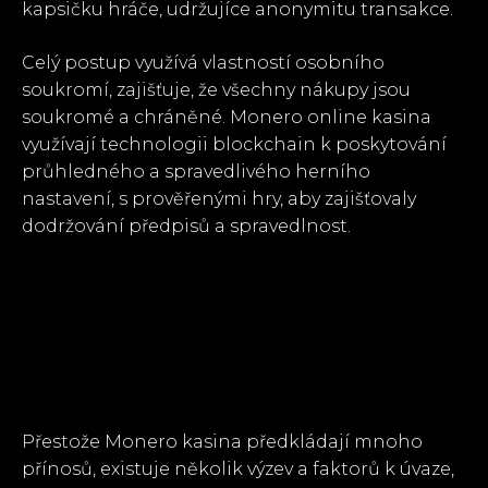
kapsičku hráče, udržujíce anonymitu transakce.
Celý postup využívá vlastností osobního
soukromí, zajišťuje, že všechny nákupy jsou
soukromé a chráněné. Monero online kasina
využívají technologii blockchain k poskytování
průhledného a spravedlivého herního
nastavení, s prověřenými hry, aby zajišťovaly
dodržování předpisů a spravedlnost.
MOŽNÉ NEVÝHODY
MONERO HAZARDNÍ
PODNIKY
Přestože Monero kasina předkládají mnoho
přínosů, existuje několik výzev a faktorů k úvaze,