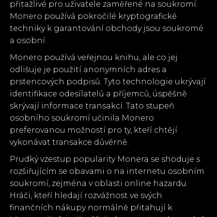
přitažlivé pro uživatele zaměřené na soukromí.
Monero používá pokročilé kryptografické
techniky k garantování obchody jsou soukromé
a osobní.
Monero používá veřejnou knihu, ale co jej
odlišuje je použití anonymních adres a
prstencových podpisů. Tyto technologie ukrývají
identifikace odesílatelů a příjemců, úspěšně
skrývají informace transakcí. Tato stupeň
osobního soukromí učinila Monero
preferovanou možností pro ty, kteří chtějí
vykonávat transakce důvěrně.
Prudký vzestup popularity Monera se shoduje s
rozšiřujícím se obavami o na internetu osobním
soukromí, zejména v oblasti online hazardu.
Hráči, kteří hledají rozvážnost ve svých
finančních nákupy normálně přitahují k