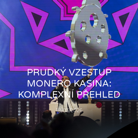
PRUDKÝ VZESTUP
MONERO KASINA:
KOMPLEXNÍ PŘEHLED
18/03/2026