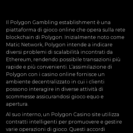
ENTERPRISE?
Il Polygon Gambling establishment è una
piattaforma di gioco online che opera sulla rete
blockchain di Polygon. Inizialmente noto come
Matic Network, Polygon intende a indicare
diversi problemi di scalabilità incontrati da
Ethereum, rendendo possibile transazioni più
rapide e più convenienti. L’assimilazione di
Polygon con i casino online fornisce un
ambiente decentralizzato in cui i clienti
possono interagire in diverse attività di
scommesse assicurandosi gioco equo e
apertura.
Al suo interno, un Polygon Casino site utilizza
contratti intelligenti per promuovere e gestire
varie operazioni di gioco. Questi accordi