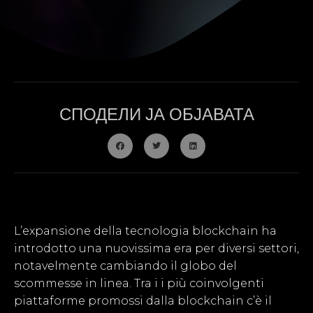
СПОДЕЛИ ЈА ОБЈАВАТА
L’expansione della tecnologia blockchain ha
introdotto una nuovissima era per diversi settori,
notavelmente cambiando il globo del
scommesse in linea. Tra i i più coinvolgenti
piattaforme promossi dalla blockchain c’è il