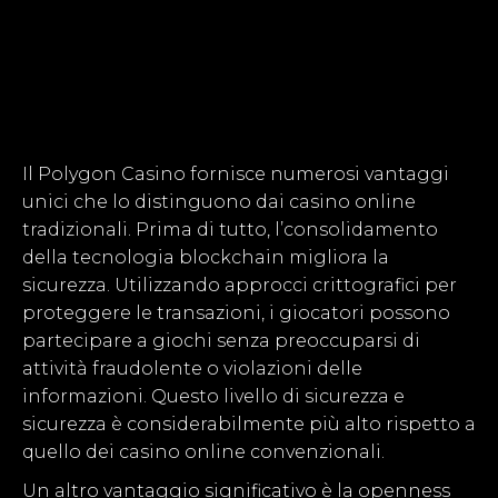
VANTAGGI DEL USO
DEL POLYGON
CASINO SITE
Il Polygon Casino fornisce numerosi vantaggi
unici che lo distinguono dai casino online
tradizionali. Prima di tutto, l’consolidamento
della tecnologia blockchain migliora la
sicurezza. Utilizzando approcci crittografici per
proteggere le transazioni, i giocatori possono
partecipare a giochi senza preoccuparsi di
attività fraudolente o violazioni delle
informazioni. Questo livello di sicurezza e
sicurezza è considerabilmente più alto rispetto a
quello dei casino online convenzionali.
Un altro vantaggio significativo è la openness