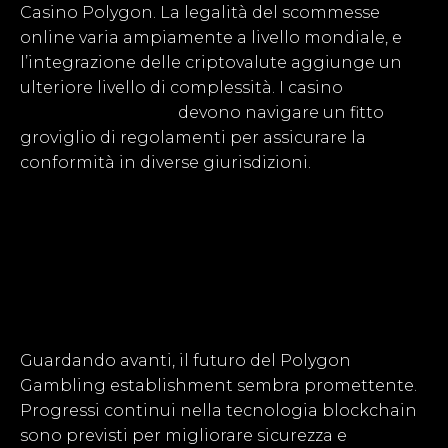
Casino Polygon. La legalità del scommesse
online varia ampiamente a livello mondiale, e
l’integrazione delle criptovalute aggiunge un
ulteriore livello di complessità. I casino
Betpremium Italia
devono navigare un fitto
groviglio di regolamenti per assicurare la
conformità in diverse giurisdizioni.
IL FUTURO DEL
POLYGON CASINO
SITE
Guardando avanti, il futuro del Polygon
Gambling establishment sembra promettente.
Progressi continui nella tecnologia blockchain
sono previsti per migliorare sicurezza e