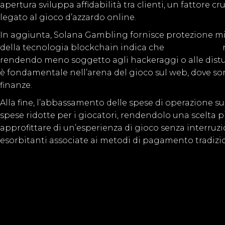
apertura sviluppa affidabilità tra clienti, un fattore 
legato al gioco d’azzardo online.
In aggiunta, Solana Gambling fornisce protezione mig
della tecnologia blockchain indica che
Betpremium
n
rendendo meno soggetto agli hackeraggi o alle distur
è fondamentale nell’arena del gioco sul web, dove s
finanze.
Alla fine, l’abbassamento delle spese di operazione s
spese ridotte per i giocatori, rendendolo una scelta p
approfittare di un’esperienza di gioco senza interruz
esorbitanti associate ai metodi di pagamento tradizio
OSTACOLI POTENZI
PREOCCUPAZIONI