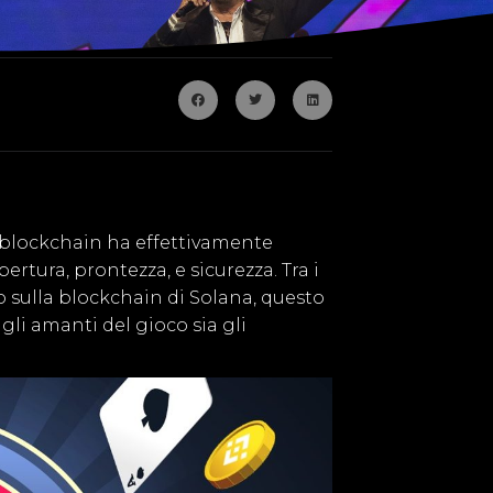
e blockchain ha effettivamente
tura, prontezza, e sicurezza. Tra i
to sulla blockchain di Solana, questo
gli amanti del gioco sia gli