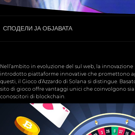
СПОДЕЛИ ЈА ОБЈАВАТА
Nell’ambito in evoluzione del sul web, la innovazion
introdotto piattaforme innovative che promettono aper
questi, il Gioco d’Azzardo di Solana si distingue. Basa
sito di gioco offre vantaggi unici che coinvolgono sia 
conoscitori di blockchain.