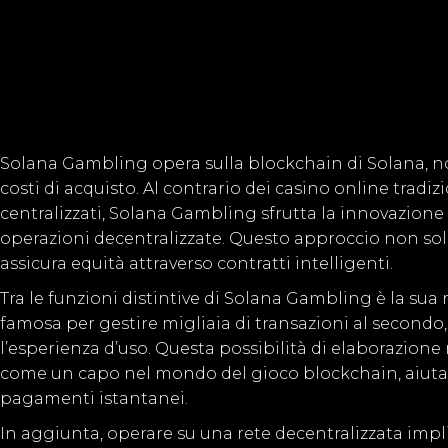
UNA RECENSIONE 
CASINO
Solana Gambling opera sulla blockchain di Solana, not
costi di acquisto. Al contrario dei casino online trad
centralizzati, Solana Gambling sfrutta la innovazion
operazioni decentralizzate. Questo approccio non sol
assicura equità attraverso contratti intelligenti.
Tra le funzioni distintive di Solana Gambling è la sua 
famosa per gestire migliaia di transazioni al secondo,
l’esperienza d’uso. Questa possibilità di elaborazion
come un capo nel mondo del gioco blockchain, aiuta
pagamenti istantanei.
In aggiunta, operare su una rete decentralizzata implic