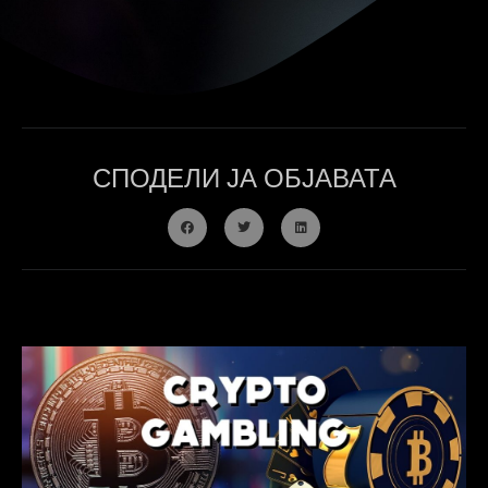
СПОДЕЛИ ЈА ОБЈАВАТА