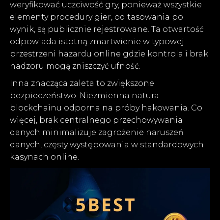
weryfikować uczciwość gry, ponieważ wszystkie
elementy procedury gier, od tasowania po
wynik, są publicznie rejestrowane. Ta otwartość
odpowiada istotną zmartwienie w typowej
przestrzeni hazardu online gdzie kontrola i brak
nadzoru mogą zniszczyć ufność.
Inna znacząca zaleta to zwiększone
bezpieczeństwo. Niezmienna natura
blockchainu odporna na próby hakowania. Co
więcej, brak centralnego przechowywania
danych minimalizuje zagrożenie naruszeń
danych, częsty występowania w standardowych
kasynach online.