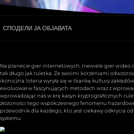
СПОДЕЛИ ЈА ОБЈАВАТА
Na planecie gier internetowych, niewiele gier wideo 
tak długo jak ruletka. Ze swoimi korzeniami odwzorowu
ikoniczna loteria wyryła się w tkankę kultury zakładów
ewoluował w fascynujących metodach wraz z wprowa
wprowadzając
nas w erę kasyn kryptograficznych ruletk
złożoności tego współczesnego fenomenu hazardoweg
przewodnik dla każdego, kto jest ciekawy odkrycia 
systemu.