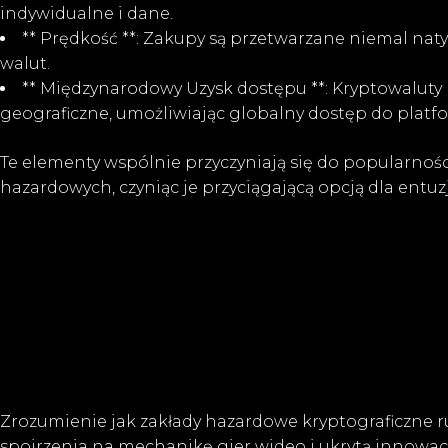
indywidualne i dane.
** Prędkość **: Zakupy są przetwarzane niemal na
walut.
** Międzynarodowy Uzysk dostępu **: Kryptowaluty 
geograficzne, umożliwiając globalny dostęp do plat
Te elementy wspólnie przyczyniają się do popularnośc
hazardowych, czyniąc je przyciągającą opcją dla entu
DOKŁADNIE JAK D
ZAKŁADY HAZAR
KRYPTOGRAFICZNE
Zrozumienie jak zakłady hazardowe kryptograficzne ru
spojrzenia na mechanikę gier wideo i ukrytą innowac