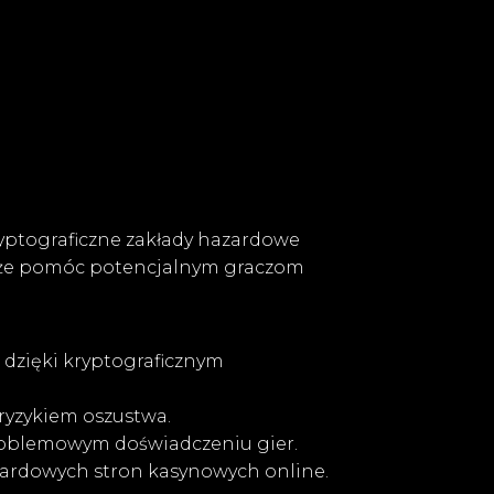
NYCH
ryptograficzne zakłady hazardowe
może pomóc potencjalnym graczom
dzięki kryptograficznym
ryzykiem oszustwa.
roblemowym doświadczeniu gier.
dardowych stron kasynowych online.