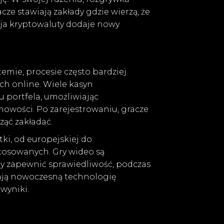
ze stawiają zakłady gdzie wierzą, że
cja kryptowaluty dodaje nowy
temie, procesie często bardziej
h online. Wiele kasyn
u portfela, umożliwiając
wości. Po zarejestrowaniu, gracze
ąć zakładać.
ki, od europejskiej do
tosowanych. Gry wideo są
y zapewnić sprawiedliwość, podczas
ją nowoczesną technologię
wyniki.
ZAKŁADÓW