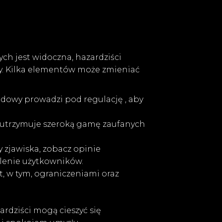
ARDOWYCH
h jest widoczna, hazardziści
y. Kilka elementów może zmieniać
rdowy prowadzi pod regulację , aby
 utrzymuje szeroką gamę zaufanych
 zjawiska, zobacz opinie
lenie użytkowników.
, w tym, ograniczeniami oraz
rdziści mogą cieszyć się