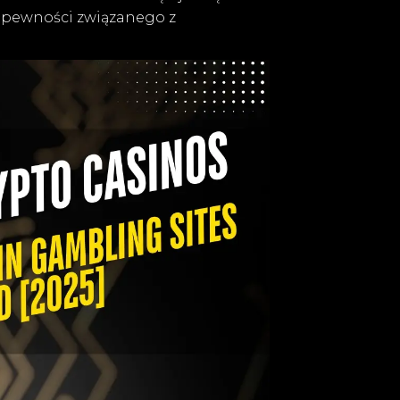
niepewności związanego z