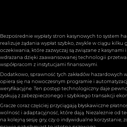
BŁYSKAWICZNYCH
ZAKŁADÓW HAZ
Bezpośrednie wypłaty stron kasynowych to system ha
realizuje żądania wypłat szybko, zwykle w ciągu kilku 
oczekiwania, które zazwyczaj są związane z kasynami 
wdrażana dzięki zaawansowanej technologii przetwar
współpracom z instytucjami finansowymi.
Dodatkowo, sprawność tych zakładów hazardowych w 
opiera się na nowoczesnym programie i automatyzacji
weryfikacyjne. Ten postęp technologiczny daje pewnoś
zyskują z zabezpieczonego i szybkiego transakcji eko
Gracze coraz częściej przyciągają błyskawiczne płat
wolność i adaptacyjność, które dają. Niezależnie od t
na kolejną sesję gry, czy o indywidualne korzystanie
prawie natychmiast to istotna przewaga.