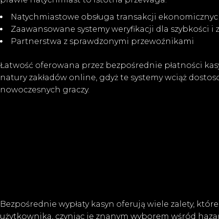
Natychmiastowe obsługa transakcji ekonomiczny
Zaawansowane systemy weryfikacji dla szybkości i
Partnerstwa z sprawdzonymi przewoźnikami
Łatwość oferowana przez bezpośrednie płatności ka
natury zakładów online, gdyż te systemy wciąż dostos
nowoczesnych graczy.
ZALETY BEZPOŚR
WYPŁAT ZAKŁAD
HAZARDOWYCH
Bezpośrednie wypłaty kasyn oferują wiele zalety, któr
użytkownika, czyniąc je znanym wyborem wśród hazard